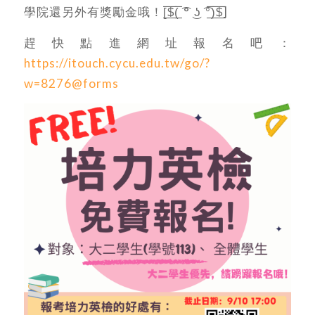
學院還另外有獎勵金哦！[̲̅$̲̅(̲̅ ͡° ͜ʖ ͡°̲̅)̲̅$̲̅]
趕快點進網址報名吧：
https://itouch.cycu.edu.tw/go/?
w=8276@forms