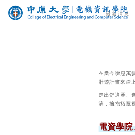
最新消息
在當今瞬息萬
壯遊計畫來踏
走出舒適圈、
滴，擁抱拓寬
電資學院