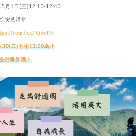
月1日(三)12:10-12:40
學院寅葉講堂
tps://reurl.cc/lQ5nR9
30(二)下午13:00為止
有提供餐券哦！