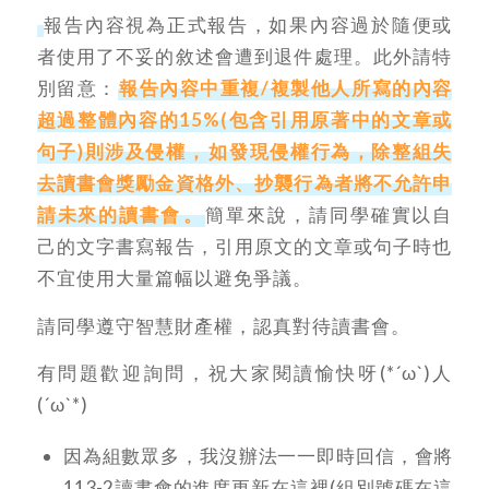
報告內容視為正式報告，如果內容過於隨便或
者使用了不妥的敘述會遭到退件處理。此外請特
別留意：
報告內容中重複/複製他人所寫的內容
超過整體內容的15%(包含引用原著中的文章或
句子)則涉及侵權，
如發現侵權行為，除整組失
去讀書會獎勵金資格外、抄襲行為者將不允許申
請未來的讀書會
。
簡單來說，請同學確實以自
己的文字書寫報告，引用原文的文章或句子時也
不宜使用大量篇幅以避免爭議。
請同學遵守智慧財產權，認真對待讀書會。
有問題歡迎詢問，祝大家閱讀愉快呀(*´ω`)人
(´ω`*)
因為組數眾多，我沒辦法一一即時回信，會將
113-2讀書會的進度更新在這裡(組別號碼在這