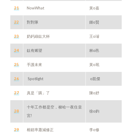
21
NowWhat
黃o嘉
22
對對隊
鍾o賢
23
奶鈣綠鈦大杯
王o璿
24
鈦有烯望
林o邑
25
手護未來
黃o珉
26
Spotlight
o凱傑
27
真是「購」了
陳o妤
十年工作都是空，梭哈一夜住皇
28
徐o鈞
宮!
29
榕錯率蕭減修正
李o修