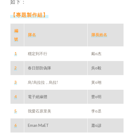
如下：
【專題製作組】
編
隊名
隊長姓名
號
1
穩定到不行
戴o杰
2
春日部防偽隊
吳o毅
3
烏!烏拉拉，烏拉!
黃o翊
4
電子絕緣體
曹o明
5
我愛石原里美
李o丞
6
Eman MaET
蕭o諺