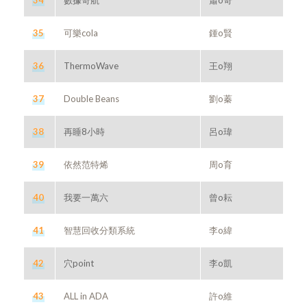
34
數據奇航
蕭o奇
35
可樂cola
鍾o賢
36
ThermoWave
王o翔
37
Double Beans
劉o蓁
38
再睡8小時
呂o瑋
39
依然范特烯
周o育
40
我要一萬六
曾o耘
41
智慧回收分類系統
李o緯
42
穴point
李o凱
43
ALL in ADA
許o維