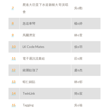
爬進大巨蛋下水道聽豬大哥演唱
7
吳o勳
會
8
急追車彎
楊o婷
9
馬爾濟宣
林o萱
10
LK Code Mates
侯o羽
11
電子通訊流量組
莊o茜
12
鍺層鈦強了
盧o杰
13
蝦仁鍋貼
林o郁
14
TwinLink
簡o宸
15
Tagging
吳o瑜