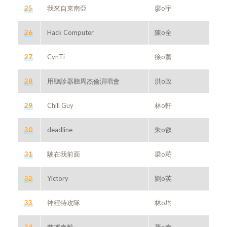
25
我來自東南亞
廖o宇
26
Hack Computer
陳o全
27
CynTi
徐o薰
28
用聽診器聽周杰倫演唱會
洪o政
29
Chill Guy
林o軒
30
deadline
朱o叡
31
駛在我前面
梁o菘
32
Yictory
劉o英
33
神經特攻隊
林o均