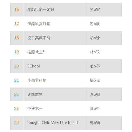
16
老師說的一定對
吳o宏
17
優酪乳真好喝
游o歆
18
沒手萬萬不能
胡o珍
19
推甄就上!!
林o玟
20
SChool
姜o亭
21
小趙看得到
鄭o偉
22
迷路羔羊
李o榆
23
中媛第一
黃o中
24
Bought, Child Very Like to Eat
鄭o穎