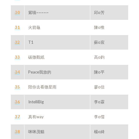
30
紫嘖~~~~~
邱o芳
31
火箭龜
陳o惟
32
T1
蘇o宸
33
碳微觀紙
高o鈞
34
Peace我放的
陳o平
35
陪你去看微星雨
廖o信
36
IntelliBig
李o霖
37
真有way
李o儒
38
咪咪茂貓
楊o綺