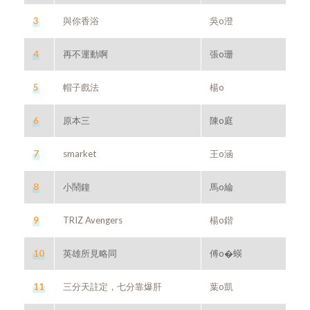
3
與你香浴
吳o澄
4
再不運動啊
張o珊
5
帽子戲法
楊o
6
原本三
陳o庭
7
smarket
王o涵
8
小鬧鐘
馬o綸
9
TRIZ Avengers
楊o鍇
10
英雄所見略同
傅o�蝧
11
三分天註定，七分靠爆肝
葉o凱