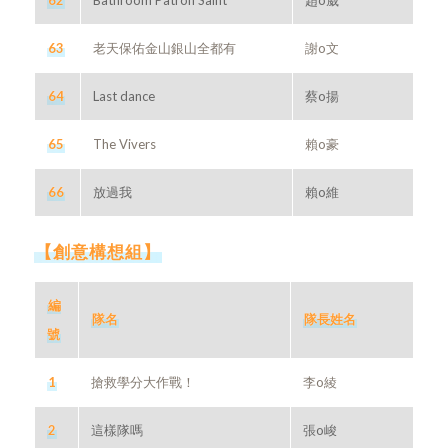
62
Bathroom Patron Saint
趙o崴
63
老天保佑金山銀山全都有
謝o文
64
Last dance
蔡o揚
65
The Vivers
賴o豪
66
放過我
賴o維
【創意構想組】
編
隊名
隊長姓名
號
1
搶救學分大作戰！
李o綾
2
這樣隊嗎
張o峻