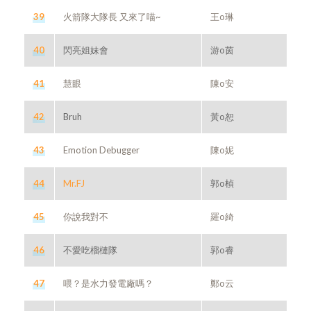
39
火箭隊大隊長 又來了喵~
王o琳
40
閃亮姐妹會
游o茵
41
慧眼
陳o安
42
Bruh
黃o恕
43
Emotion Debugger
陳o妮
44
Mr.FJ
郭o楨
45
你說我對不
羅o綺
46
不愛吃榴槤隊
郭o睿
47
喂？是水力發電廠嗎？
鄭o云