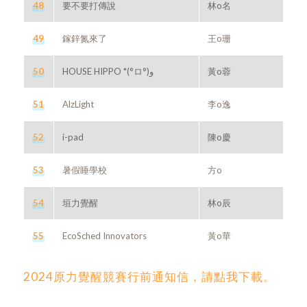
48
要不要打傳說
林o名
49
鎵鋅氮來了
王o珊
50
黃o蓉
51
AlzLight
李o逸
52
i-pad
陳o慶
53
暑假睡學校
方o
54
垣力覺醒
林o辰
55
EcoSched Innovators
黃o華
2024原力覺醒競賽行前通知信，請點我下載。