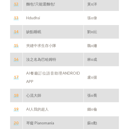
12
麵包!只能選麵包!
黃o洋
13
Hdudhsi
張o偉
14
缺點睡眠
劉o妘
15
夾縫中求生存小隊
魏o姍
16
汝之名為巴哈姆特
林o成
AI餐廳訂位語音助理ANDROID
17
盧o揚
APP
18
心流大師
張o喬
19
AI人我的超人
錢o倫
20
琴癡 Pianomania
蘇o勳