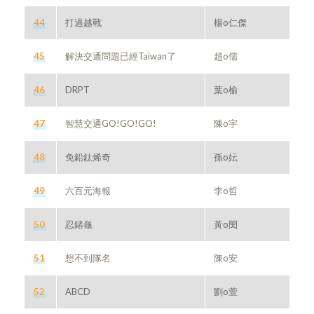
44
打過越戰
楊o仁傑
45
解決交通問題已經Taiwan了
趙o儒
46
DRPT
葉o榆
47
智慧交通GO!GO!GO!
陳o宇
48
免鉛鈦烯奇
孫o妘
49
六百元海報
李o哲
50
忍鍺龜
黃o閔
51
想不到隊名
陳o安
52
ABCD
劉o萱