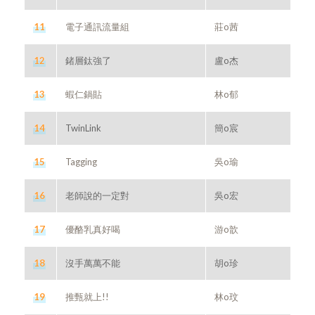
11
電子通訊流量組
莊o茜
12
鍺層鈦強了
盧o杰
13
蝦仁鍋貼
林o郁
14
TwinLink
簡o宸
15
Tagging
吳o瑜
16
老師說的一定對
吳o宏
17
優酪乳真好喝
游o歆
18
沒手萬萬不能
胡o珍
19
推甄就上!!
林o玟