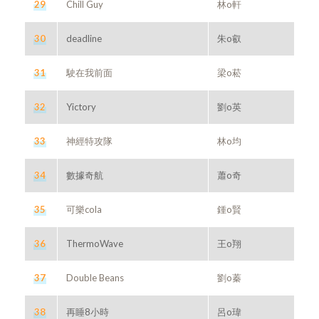
29
Chill Guy
林o軒
30
deadline
朱o叡
31
駛在我前面
梁o菘
32
Yictory
劉o英
33
神經特攻隊
林o均
34
數據奇航
蕭o奇
35
可樂cola
鍾o賢
36
ThermoWave
王o翔
37
Double Beans
劉o蓁
38
再睡8小時
呂o瑋