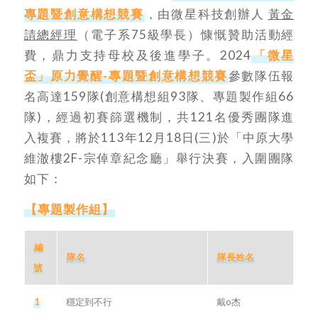
專題暨創意構想競賽
，由微星科技創辦人
黃金
請總經理
（電子系75級學長）慷慨贊助活動經
費，鼎力支持母校及後進學子。2024
「微星
盃」原力覺醒-專題暨創意構想競賽
參數隊伍報
名高達159隊(創意構想組93隊、專題製作組66
隊)，經過初賽篩選機制，共121名優秀團隊進
入複賽，將於113年12月18日(三)於「中原大學
維澈樓2F-宗倬章紀念廳」舉行決賽，入圍團隊
如下：
【專題製作組】
編
隊名
隊長姓名
號
1
穩定到不行
戴o杰