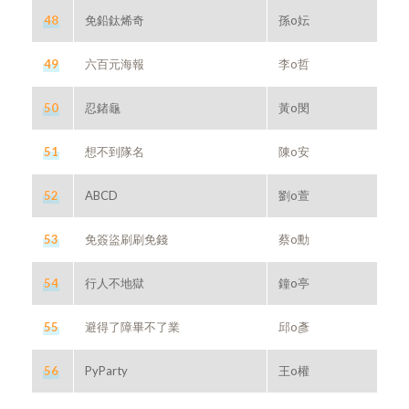
48
免鉛鈦烯奇
孫o妘
49
六百元海報
李o哲
50
忍鍺龜
黃o閔
51
想不到隊名
陳o安
52
ABCD
劉o萱
53
免簽盜刷刷免錢
蔡o勳
54
行人不地獄
鐘o亭
55
避得了障畢不了業
邱o彥
56
PyParty
王o權