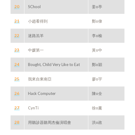
20
SChool
姜o亭
21
小趙看得到
鄭o偉
22
迷路羔羊
李o榆
23
中媛第一
黃o中
24
Bought, Child Very Like to Eat
鄭o穎
25
我來自東南亞
廖o宇
26
Hack Computer
陳o全
27
CynTi
徐o薰
28
用聽診器聽周杰倫演唱會
洪o政