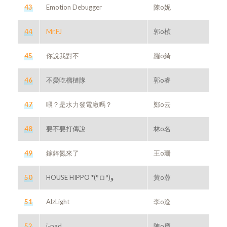
43
Emotion Debugger
陳o妮
44
Mr.FJ
郭o楨
45
你說我對不
羅o綺
46
不愛吃榴槤隊
郭o睿
47
喂？是水力發電廠嗎？
鄭o云
48
要不要打傳說
林o名
49
鎵鋅氮來了
王o珊
50
黃o蓉
51
AlzLight
李o逸
52
i-pad
陳o慶