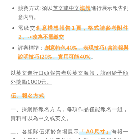
競賽方式: 須以
英文或中文
海報
進行展示報告創
意內容。
需繳交
創意構想報告
1
頁，格式請參考附件
2
。->改為不需繳交
評審標準：
創意特色
40%
、表現技巧
(
含海報與
說明技巧
)20%
、實用可能
40%
。
以
英文進行口頭報告者與英文海報，該組給予額
外獎勵
1000元。
伍、報名方式
一、採網路報名方式，每項作品僅能報名一組，
資料可以為中文或英文。
二、各組隊伍須於會場展示
「
A0
尺寸」
海報一