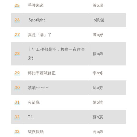
25
手護未來
黃o珉
26
Spotlight
o凱傑
27
真是「購」了
陳o妤
十年工作都是空，梭哈一夜住皇
28
徐o鈞
宮!
29
榕錯率蕭減修正
李o修
30
紫嘖~~~~~
邱o芳
31
火箭龜
陳o惟
32
T1
蘇o宸
33
碳微觀紙
高o鈞