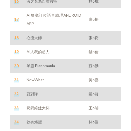
16
汝之名為巴哈姆特
林o成
AI餐廳訂位語音助理ANDROID
17
盧o揚
APP
18
心流大師
張o喬
19
AI人我的超人
錢o倫
20
琴癡 Pianomania
蘇o勳
21
NowWhat
黃o嘉
22
對對隊
鍾o賢
23
奶鈣綠鈦大杯
王o璿
24
鈦有烯望
林o邑