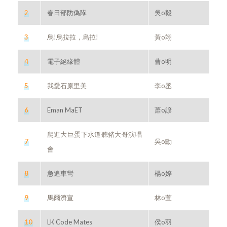
2
春日部防偽隊
吳o毅
3
烏!烏拉拉，烏拉!
黃o翊
4
電子絕緣體
曹o明
5
我愛石原里美
李o丞
6
Eman MaET
蕭o諺
爬進大巨蛋下水道聽豬大哥演唱
7
吳o勳
會
8
急追車彎
楊o婷
9
馬爾濟宣
林o萱
10
LK Code Mates
侯o羽