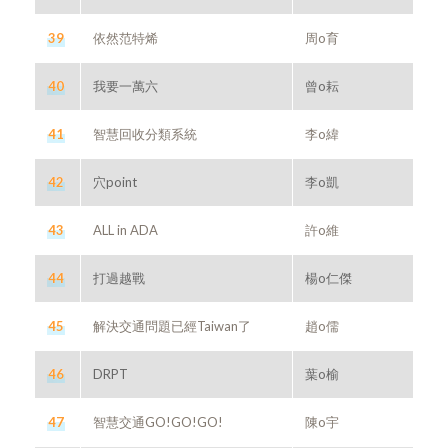
39
依然范特烯
周o育
40
我要一萬六
曾o耘
41
智慧回收分類系統
李o緯
42
穴point
李o凱
43
ALL in ADA
許o維
44
打過越戰
楊o仁傑
45
解決交通問題已經Taiwan了
趙o儒
46
DRPT
葉o榆
47
智慧交通GO!GO!GO!
陳o宇