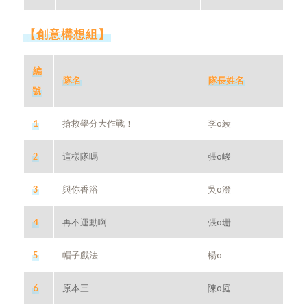
【創意構想組】
編
隊名
隊長姓名
號
1
搶救學分大作戰！
李o綾
2
這樣隊嗎
張o峻
3
與你香浴
吳o澄
4
再不運動啊
張o珊
5
帽子戲法
楊o
6
原本三
陳o庭