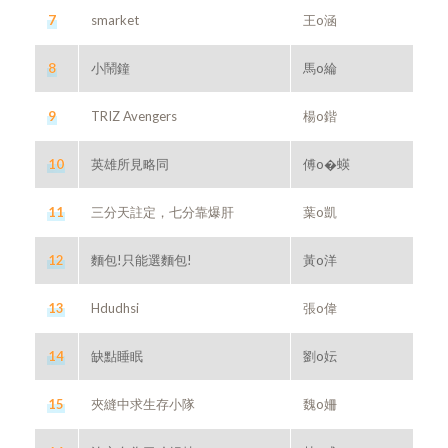
7
smarket
王o涵
8
小鬧鐘
馬o綸
9
TRIZ Avengers
楊o鍇
10
英雄所見略同
傅o�蝧
11
三分天註定，七分靠爆肝
葉o凱
12
麵包!只能選麵包!
黃o洋
13
Hdudhsi
張o偉
14
缺點睡眠
劉o妘
15
夾縫中求生存小隊
魏o姍