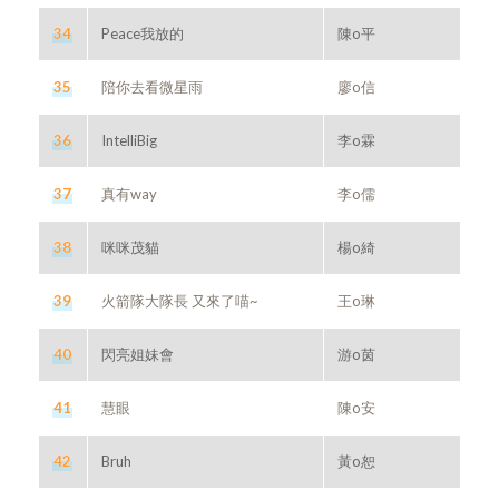
34
Peace我放的
陳o平
35
陪你去看微星雨
廖o信
36
IntelliBig
李o霖
37
真有way
李o儒
38
咪咪茂貓
楊o綺
39
火箭隊大隊長 又來了喵~
王o琳
40
閃亮姐妹會
游o茵
41
慧眼
陳o安
42
Bruh
黃o恕