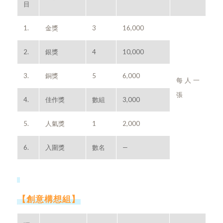
目
1.
金獎
3
16,000
2.
銀獎
4
10,000
3.
銅獎
5
6,000
每人一
張
4.
佳作獎
數組
3,000
5.
人氣獎
1
2,000
6.
入圍獎
數名
—
【創意構想組】