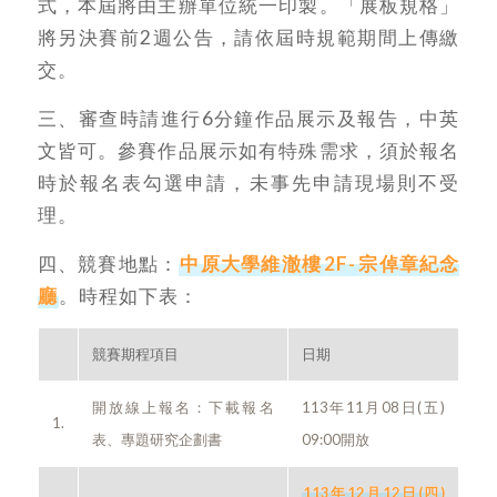
式，本屆將由主辦單位統一印製。「展板規格」
將另決賽前2週公告，請依屆時規範期間上傳繳
交。
三、審查時請進行6分鐘作品展示及報告，中英
文皆可。參賽作品展示如有特殊需求，須於報名
時於報名表勾選申請，未事先申請現場則不受
理。
四、競賽地點：
中原大學維澈樓
2F-
宗倬章紀念
廳
。時程如下表：
競賽期程項目
日期
開放線上報名：下載報名
113年11月08日(五)
1.
表、專題研究企劃書
09:00開放
113年12月12日(四)