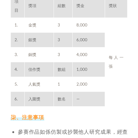
項
獎項
組數
獎金
獎狀
目
1.
金獎
3
8,000
2.
銀獎
3
6,000
3.
銅獎
3
4,000
每人一
張
4.
佳作獎
數組
1,000
5.
人氣獎
1
2,000
6.
入圍獎
數名
—
柒、注意事項
參賽作品如係仿製或抄襲他人研究成果，經查