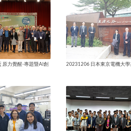
盃 原力覺醒-專題暨AI創
20231206 日本東京電機大