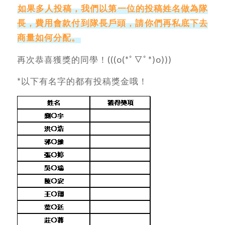
如果多人投稿，我們以第一位的投稿姓名做為隊
長，費用會款付到隊長戶頭，請你們再私底下去
商量如何分配。
再次恭喜獲獎的同學！(((o(*ﾟ▽ﾟ*)o)))
*以下有名字的都有投稿獎金哦！