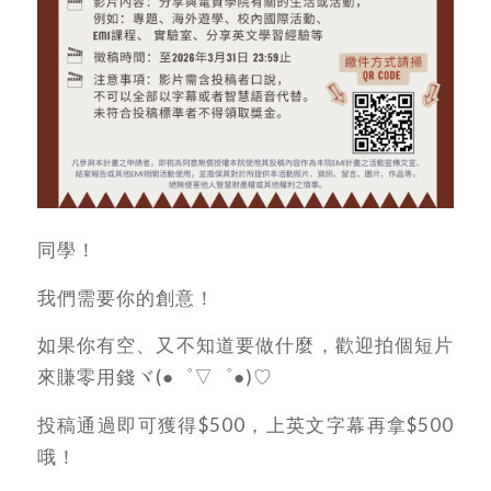
同學！
我們需要你的創意！
如果你有空、又不知道要做什麼，歡迎拍個短片
來賺零用錢ヾ(●゜▽゜●)♡
投稿通過即可獲得$500，上英文字幕再拿$500
哦！