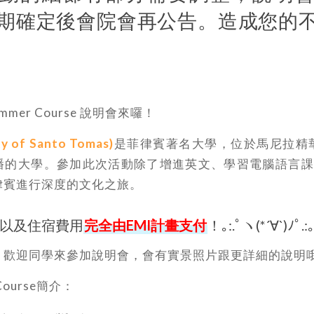
期確定後會院會再公告。造成您的
ummer Course 說明會來囉！
ty of Santo Tomas)
是菲律賓著名大學，位於馬尼拉精
播的大學。參加此次活動除了增進英文、學習電腦語言課
律賓進行深度的文化之旅。
以及住宿費用
完全由EMI計畫支付
！｡:.ﾟヽ(*´∀`)ﾉﾟ.:
，歡迎同學來參加說明會，會有實景照片跟更詳細的說明
 Course簡介：