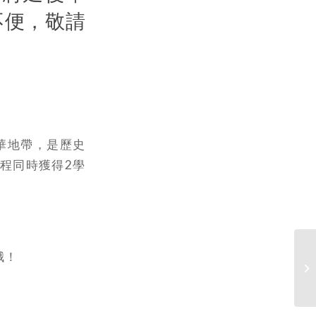
不便，敬請
華地帶，是歷史
程同時獲得2學
｡
哦！