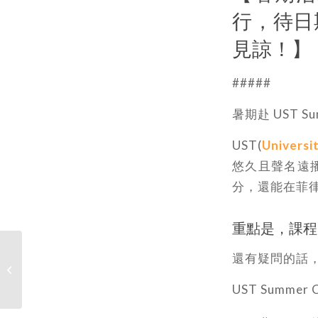
行，待日
見諒！】
#####
暑期赴 UST S
UST(
Universi
悠久且聲名遠
分，還能在菲
重點是，課程
還有疑問的話
2024台積電校園徵才-
電資學院場次
UST Summer