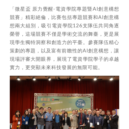
「微星盃 原力覺醒-電資學院專題暨AI創意構想
競賽」精彩絕倫，比賽包括專題競賽和AI創意構
想兩大組別，吸引電資學院126支隊伍共同角逐
榮譽，這場競賽不僅是學術交流的舞臺，更是展
現學生獨特洞察和創造力的平臺。參賽隊伍精心
策劃的專題，以及富有前瞻性的AI創意構想，讓
現場評審大開眼界，展現了電資學院學子的卓越
實力，更突顯未來科技發展的無限可能。