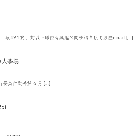
91號， 對以下職位有興趣的同學請直接將履歷email […]
中原大學場
執行長黃仁勳將於 6 月 […]
5)