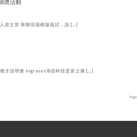
上抽奬活動
技業人資主管 舉辦現場模擬面試，說 […]
徵才說明會 Ingrasys鴻佰科技是富士康 […]
Page 