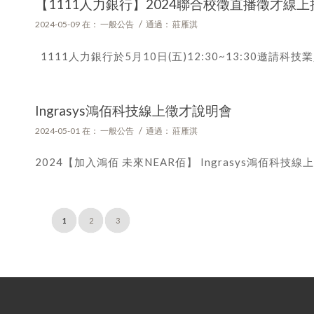
【1111人力銀行】2024聯合校徵直播徵才線
/
2024-05-09
在：
一般公告
通過：
莊雁淇
1111人力銀行於5月10日(五)12:30~13:30邀請科
Ingrasys鴻佰科技線上徵才說明會
/
2024-05-01
在：
一般公告
通過：
莊雁淇
2024【加入鴻佰 未來NEAR佰】 Ingrasys鴻佰科技線上
1
2
3