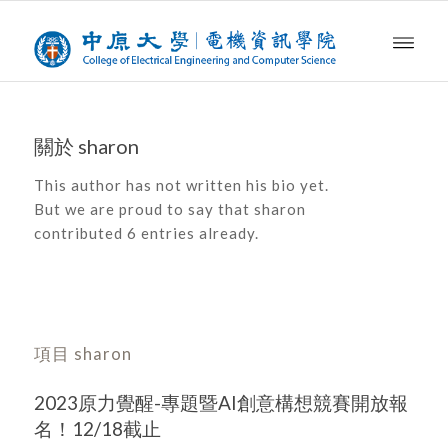
關於
sharon
This author has not written his bio yet.
But we are proud to say that
sharon
contributed 6 entries already.
項目 sharon
2023原力覺醒-專題暨AI創意構想競賽開放報
名！12/18截止